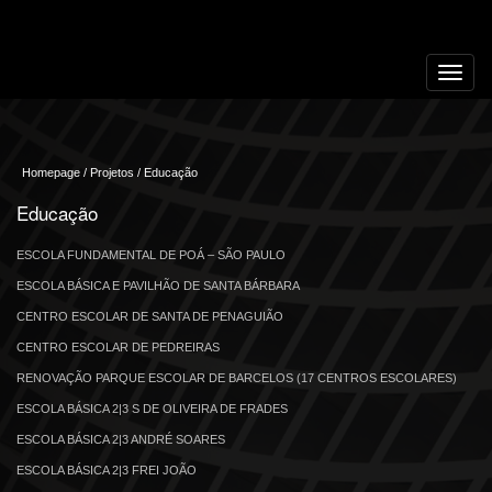
Toggle
navigat
Homepage / Projetos / Educação
Educação
ESCOLA FUNDAMENTAL DE POÁ – SÃO PAULO
ESCOLA BÁSICA E PAVILHÃO DE SANTA BÁRBARA
CENTRO ESCOLAR DE SANTA DE PENAGUIÃO
CENTRO ESCOLAR DE PEDREIRAS
RENOVAÇÃO PARQUE ESCOLAR DE BARCELOS (17 CENTROS ESCOLARES)
ESCOLA BÁSICA 2|3 S DE OLIVEIRA DE FRADES
ESCOLA BÁSICA 2|3 ANDRÉ SOARES
ESCOLA BÁSICA 2|3 FREI JOÃO