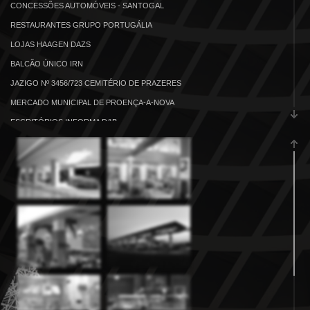
CONCESSÕES AUTOMÓVEIS - SANTOGAL
RESTAURANTES GRUPO PORTUGÁLIA
LOJAS HAAGEN DAZS
BALCÃO ÚNICO IRN
JAZIGO Nº 3456/723 CEMITÉRIO DE PRAZERES
MERCADO MUNICIPAL DE PROENÇA-A-NOVA
ESCRITÓRIOS INFORMA D&B
EDIFÍCIO SEDE DA VIEIRA DE ALMEIDA-ADVOGADOS
BALÇÕES ATENDIMENTO BANCO BPI
GARAGEM BOSCH CAR SERVICE
ÁREA DE SERVIÇO DE LOULÉ
ÁREA DE SERVIÇO DE LAGOS
E.T.A.R.-RIBEIRA BRAVA
E.T.A.R.-CALHETA
PINGO DOCE DE ALVOR
SEDE EDIFÍCIO AXA LISBOA